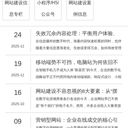
网站建设信
小程序/H5/
网站建设案
息专栏
公众号
例信息
失效冗余内容处理：平衡用户体验、
24
SEO与资源成本的五大要诀
在信息爆炸的数字时代，海量内容快速积累的同时，也伴
2025-12
随着大量信息逐渐老化、失效或变得冗余。如何有效管理
这些内容，已成为内容运营、网站管理及SEO优化中的核
移动端势不可挡，电脑站为何依旧不
19
心课题。本文将围绕失效冗余内容处理的五大要点，系统
阐述从定义识别到平衡策略的全流程方法论。
可或缺？企业应“双端并重”而非“舍PC
在智能手机几乎成为人体“新器官”的今天，企业的数字化
2025-12
战略似乎正不约而同地向移动端倾斜。响应式设计、小程
取M”
序开发、APP推广……无不彰显着对移动流量的渴求。然
网站建设不容忽视的8大要素：从“摆
16
而，在这股洪流之中，一个核心结论必须被重申：移动端
需求再旺，传统的电脑站（PC站）依旧是不可或缺的基
设”到“增长引擎”的蜕变指南
在数字化浪潮席卷各行各业的今天，企业网站早已不再
2025-10
石。明智的企业策略，应是“双端并重”，而非“舍PC取
是“有个就行”的电子名片。然而，许多企业投入大量资源
M”。
建设的网站，最终却沦为互联网海洋中又一座无人问津
营销型网站：企业在线成交的核心引
09
的“数字孤岛”。问题出在哪里？以下是网站建设中最常被
忽略的8大关键要素，它们决定了你的网站是成为业务增
在数字化营销时代，一个普通的展示型官网已远远不够。