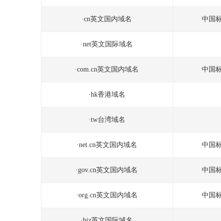
域名要与公司名称、品牌相关
·cn英文国内域名
中国
好记的域名才利于传播，因此要选择与公司名称、品
牌相关的汉语拼音或英文的全拼、或缩写等拼写，且让域
·net英文国际域名
名尽量简短。同时，由于域名先注先得的原则，因此要尽
早注册，以防止他人抢注、恶意使用，保护企业的品牌。
·com.cn英文国内域名
中国
·hk香港域名
·tw台湾域名
注册更全面的后缀，保护全球品牌
·net.cn英文国内域名
中国
如同 .cn 是中国的常用后缀，不同行业和世界各国也
·gov.cn英文国内域名
中国
有不同的常用后缀。因此有意进军国际市场的企业，需要
更全面的注册与目标国家或行业相关的后缀，并关注新出
·org.cn英文国内域名
中国
的各种特色顶级域名，以在全球保护自己的品牌。
·biz英文国际域名