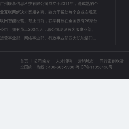
广州联享信息科技有限公司成立于2011年，是成熟的企
业互联网解决方案服务商。致力于帮助每个企业实现互
联网智能经营。截止目前，联享科技在全国设有26家分
公司，拥有员工200余人，总公司现设有客服事业部、
运营事业部、网络事业部、行政事业部四大职能部门...
首页
公司简介
人才招聘
营销城市
同行案例欣赏
全国统一热线：400-665-9980
粤ICP备11058496号