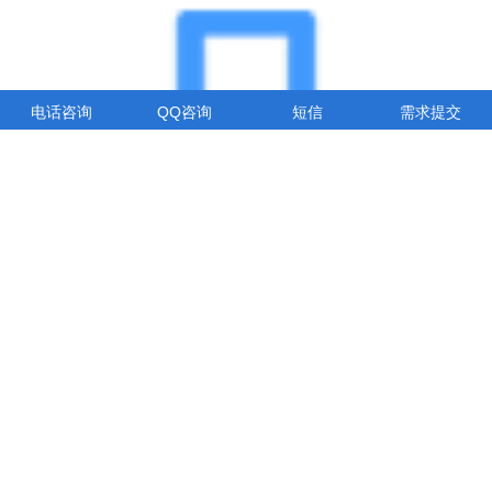
电话咨询
QQ咨询
短信
需求提交
速度快
6大电信机房，千兆光纤，骨干节点，BGP智能多线机房。